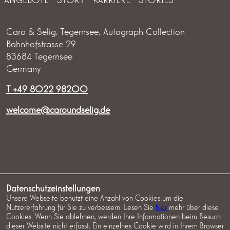
Caro & Selig, Tegernsee, Autograph Collection
Bahnhofstrasse 29
83684 Tegernsee
Germany
T +49 8022 98200
welcome@caroundselig.de
IMPRESSUM
DATENSCHUTZ
AGB ZIMMER
Datenschutzeinstellungen
Unsere Webseite benutzt eine Anzahl von Cookies um die
AGB EVENTS
COOKIES
Nutzererfahrung für Sie zu verbessern. Lesen Sie
hier
mehr über diese
Cookies. Wenn Sie ablehnen, werden Ihre Informationen beim Besuch
dieser Website nicht erfasst. Ein einzelnes Cookie wird in Ihrem Browser