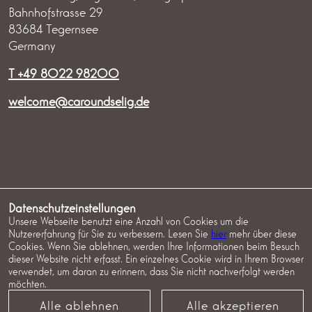
Bahnhofstrasse 29
83684 Tegernsee
Germany
T +49 8022 98200
welcome@caroundselig.de
IMPRESSUM
DATENSCHUTZ
AGB ZIMMER
Datenschutzeinstellungen
Unsere Webseite benutzt eine Anzahl von Cookies um die
AGB EVENTS
COOKIES
Nutzererfahrung für Sie zu verbessern. Lesen Sie
hier
mehr über diese
Cookies. Wenn Sie ablehnen, werden Ihre Informationen beim Besuch
dieser Website nicht erfasst. Ein einzelnes Cookie wird in Ihrem Browser
verwendet, um daran zu erinnern, dass Sie nicht nachverfolgt werden
möchten.
Alle ablehnen
Alle akzeptieren