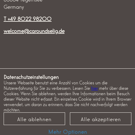
Germany
T +49 8022 98200
welcome@caroundselig.de
IMPRESSUM
DATENSCHUTZ
AGB ZIMMER
Datenschutzeinstellungen
Unsere Webseite benutzt eine Anzahl von Cookies um die
AGB EVENTS
COOKIES
Nutzererfahrung für Sie zu verbessern. Lesen Sie
hier
mehr über diese
Cookies. Wenn Sie ablehnen, werden Ihre Informationen beim Besuch
dieser Website nicht erfasst. Ein einzelnes Cookie wird in Ihrem Browser
verwendet, um daran zu erinnern, dass Sie nicht nachverfolgt werden
möchten.
Alle ablehnen
Alle akzeptieren
Mehr Optionen